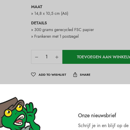
MAAT
» 14,8 x 10,5 cm (A6)
DETAILS
» 300 grams gerecycled FSC papier
» Frankeren met 1 postzegel
TOEVOEGEN AAN WINKE
ADD TO WISHLIST
SHARE
SKU:
23457
Categorieën:
Geschenken
,
Wenskaarten
Onze nieuwsbrief
Schrijf je in en blijf op d