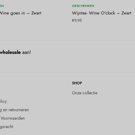
evoegen aan winkelwagen
Toevoegen aan winkelwa
EN
GESCHENKEN
 Wine goes in – Zwart
Wijntas- Wine O’clock – Zwart
€
9,95
wholesale
aan!
SHOP
Onze collectie
licy
g en retourneren
 Voorwaarden
gsrecht