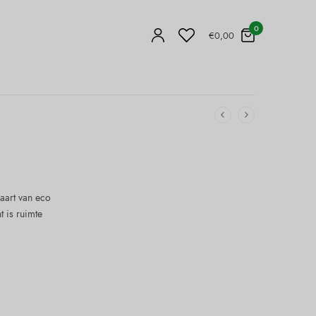
0
€
0,00
kaart van eco
t is ruimte