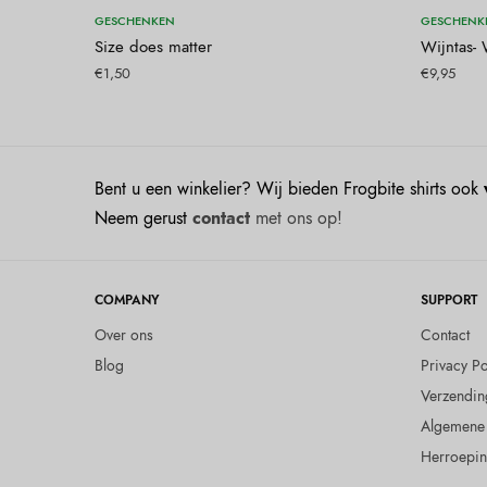
Toevoegen aan winkelwagen
To
GESCHENKEN
GESCHENK
Size does matter
Wijntas-
€
1,50
€
9,95
Bent u een winkelier? Wij bieden Frogbite shirts ook
Neem gerust
contact
met ons op!
COMPANY
SUPPORT
Over ons
Contact
Blog
Privacy Po
Verzendin
Algemene
Herroepin