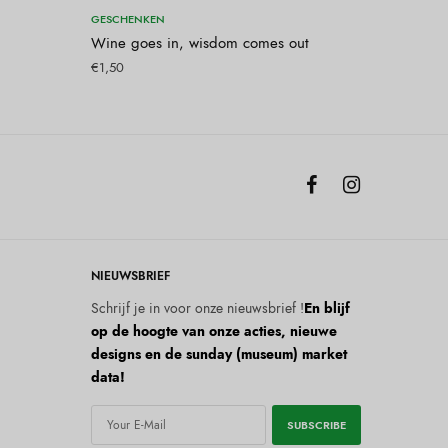
gen
Toevoegen aan winkelwagen
GESCHENKEN
Wine goes in, wisdom comes out
€
1,50
NIEUWSBRIEF
Schrijf je in voor onze nieuwsbrief !
En blijf
op de hoogte van onze acties, nieuwe
designs en de sunday (museum) market
data!
SUBSCRIBE