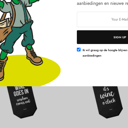
,99 euro! Of je nu 1 wenskaartje besteld of 600 t-shirts. Het fijne i
aanbiedingen en nieuwe re
SIGN UP
Ik wil graag op de hoogte blijve
aanbiedingen