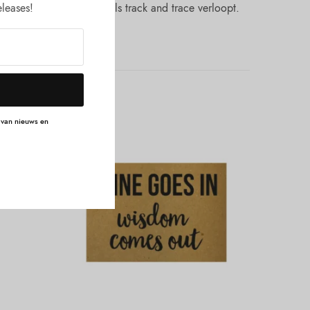
s wel dat alles dan middels track and trace verloopt.
leases!
n van nieuws en