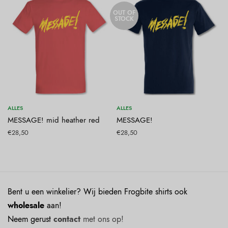
OUT OF
STOCK
Opties selecteren
Opties selecteren
ALLES
ALLES
MESSAGE! mid heather red
MESSAGE!
€
28,50
€
28,50
Bent u een winkelier? Wij bieden Frogbite shirts ook
wholesale
aan!
Neem gerust
contact
met ons op!