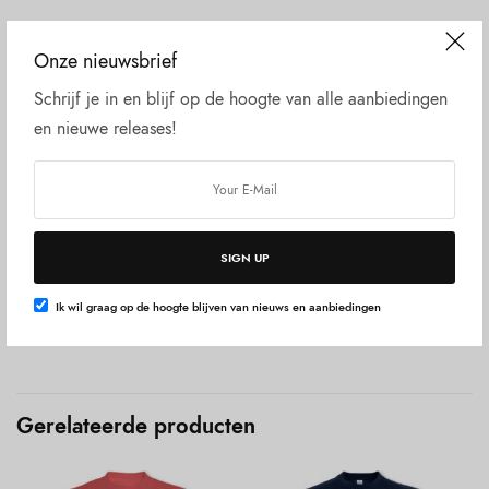
Beschrijving
Onze nieuwsbrief
Aanvullende informatie
Schrijf je in en blijf op de hoogte van alle aanbiedingen
Beoordelingen (0)
en nieuwe releases!
85% katoen 15% viscose. 100% fair wear. Regular fit.190
grams T-shirt
Voor de afmeting per maat, selecteer eerst de maat en klik
dan op “extra informatie”
SIGN UP
L x B cm. Breedte is van oksel tot oksel, en lengte is van de
Ik wil graag op de hoogte blijven van nieuws en aanbiedingen
boord tot onderzijde.
Gerelateerde producten