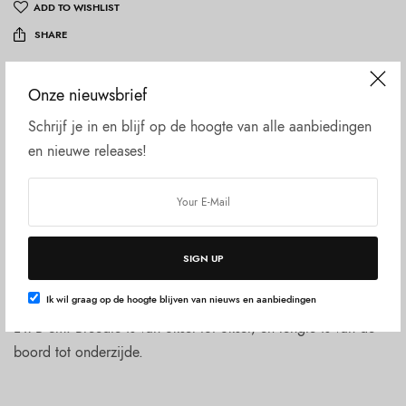
ADD TO WISHLIST
SHARE
SKU:
1234-1-8-1-1
Onze nieuwsbrief
Categorieën:
Alles
,
Heren T-shirts
,
Nieuw!
Schrijf je in en blijf op de hoogte van alle aanbiedingen
Beschrijving
en nieuwe releases!
Aanvullende informatie
Beoordelingen (0)
100% katoen. 100% fair wear. Regular fit.
SIGN UP
Voor de afmeting per maat, selecteer eerst de maat en klik
Ik wil graag op de hoogte blijven van nieuws en aanbiedingen
dan op “extra informatie”
L x B cm. Breedte is van oksel tot oksel, en lengte is van de
boord tot onderzijde.