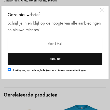
Categorieën:
Alles
,
Heren T-shirts
,
Nieuw!
Beschrijving
Onze nieuwsbrief
Aanvullende informatie
Schrijf je in en blijf op de hoogte van alle aanbiedingen
en nieuwe releases!
Beoordelingen (0)
100% katoen. 100% fair wear. Regular fit.190 grams T-shirt
Voor de afmeting per maat, selecteer eerst de maat en klik
dan op “extra informatie”
SIGN UP
L x B cm. Breedte is van oksel tot oksel, en lengte is van de
boord tot onderzijde.
Ik wil graag op de hoogte blijven van nieuws en aanbiedingen
Gerelateerde producten