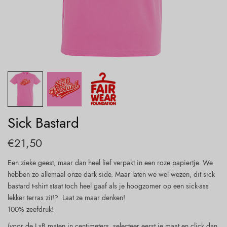
Sick Bastard
€
21,50
Een zieke geest, maar dan heel lief verpakt in een roze papiertje. We
hebben zo allemaal onze dark side. Maar laten we wel wezen, dit sick
bastard t-shirt staat toch heel gaaf als je hoogzomer op een sick-ass
lekker terras zit!? Laat ze maar denken!
100% zeefdruk!
(voor de LxB maten in centimeters, selecteer eerst je maat en click dan