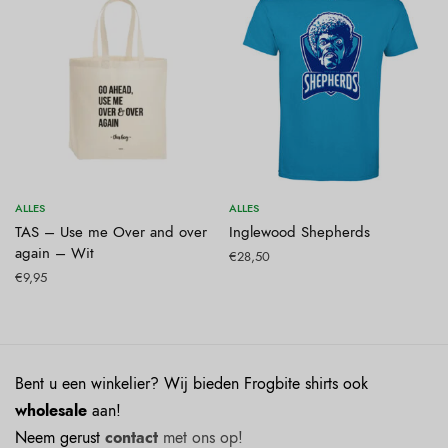
Toevoegen aan winkelwagen
Opties selecteren
ALLES
ALLES
TAS – Use me Over and over
Inglewood Shepherds
again – Wit
€
28,50
€
9,95
Bent u een winkelier? Wij bieden Frogbite shirts ook
wholesale
aan!
Neem gerust
contact
met ons op!