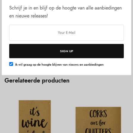
Schrijf je in en blijf op de hoogte van alle aanbiedingen
Beschrijving
en nieuwe releases!
Beoordelingen (0)
Let op! Frogbite hanteert een vast verzendtarief van 3,99
euro! Of je nu 1 wenskaartje besteld of 600 t-shirts. Het fijne
is wel dat alles dan middels track and trace verloopt.
SIGN UP
Ik wil graag op de hoogte blijven van nieuws en aanbiedingen
Gerelateerde producten