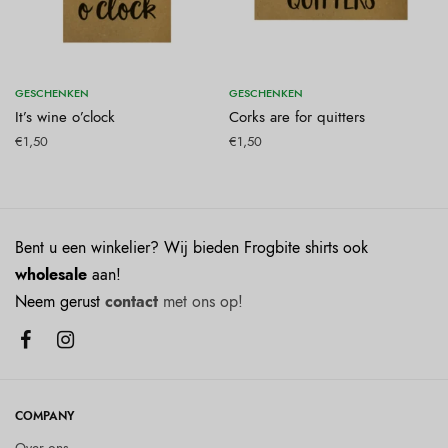
n
Toevoegen aan winkelwagen
Toevoegen aan winkelwagen
GESCHENKEN
GESCHENKEN
It’s wine o’clock
Corks are for quitters
€
1,50
€
1,50
Bent u een winkelier? Wij bieden Frogbite shirts ook
wholesale
aan!
Neem gerust
contact
met ons op!
COMPANY