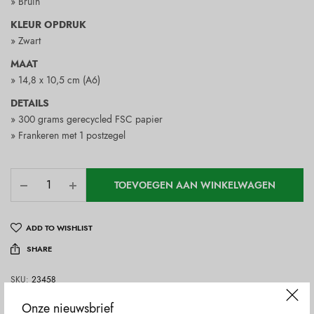
» Bruin
KLEUR OPDRUK
» Zwart
MAAT
» 14,8 x 10,5 cm (A6)
DETAILS
» 300 grams gerecycled FSC papier
» Frankeren met 1 postzegel
TOEVOEGEN AAN WINKELWAGEN
ADD TO WISHLIST
SHARE
SKU:
23458
Categorieën:
Geschenken
,
Wenskaarten
Onze nieuwsbrief