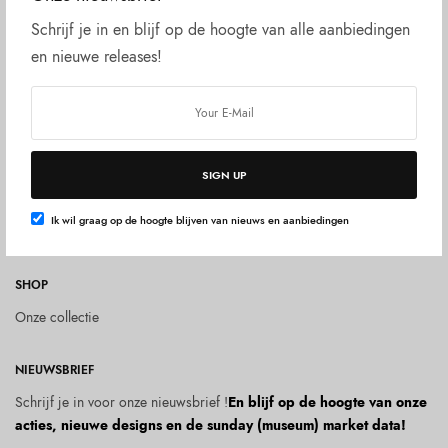
Over ons
Schrijf je in en blijf op de hoogte van alle aanbiedingen
Blog
en nieuwe releases!
SUPPORT
Contact
Privacy Policy
Verzending en retourneren
SIGN UP
Algemene Voorwaarden
Ik wil graag op de hoogte blijven van nieuws en aanbiedingen
Herroepingsrecht
SHOP
Onze collectie
NIEUWSBRIEF
Schrijf je in voor onze nieuwsbrief !
En blijf op de hoogte van onze
acties, nieuwe designs en de sunday (museum) market data!