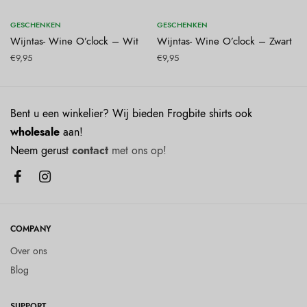
Toevoegen aan winkelwagen
Toevoegen aan winkelwagen
GESCHENKEN
GESCHENKEN
Wijntas- Wine O’clock – Wit
Wijntas- Wine O’clock – Zwart
€
9,95
€
9,95
Bent u een winkelier? Wij bieden Frogbite shirts ook
wholesale
aan!
Neem gerust
contact
met ons op!
COMPANY
Over ons
Blog
SUPPORT