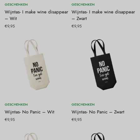
Toevoegen aan winkelwagen
Toevoegen aan winkelwagen
GESCHENKEN
GESCHENKEN
Wijntas- I make wine disappear
Wijntas- I make wine disappear
– Wit
– Zwart
€
9,95
€
9,95
Toevoegen aan winkelwagen
Toevoegen aan winkelwagen
GESCHENKEN
GESCHENKEN
Wijntas- No Panic – Wit
Wijntas- No Panic – Zwart
€
9,95
€
9,95