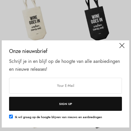
Onze nieuwsbrief
Toevoegen aan winkelwagen
Toevoegen aan winkelwagen
GESCHENKEN
GESCHENKEN
Schrijf je in en blijf op de hoogte van alle aanbiedingen
Wijntas- Wine goes in – Wit
Wijntas- Wine goes in – Zwart
€
9,95
€
9,95
en nieuwe releases!
SIGN UP
Ik wil graag op de hoogte blijven van nieuws en aanbiedingen