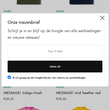
Opties selecteren
Opties selecteren
ALLES
ALLES
LOVE CHOPPER
MESSAGE!
Onze nieuwsbrief
€
28,50
€
28,50
Schrijf je in en blijf op de hoogte van alle aanbiedingen
en nieuwe releases!
SIGN UP
Ik wil graag op de hoogte blijven van nieuws en aanbiedingen
Opties selecteren
Opties selecteren
ALLES
ALLES
MESSAGE! Indigo Hush
MESSAGE! mid heather red
€
28,50
€
28,50