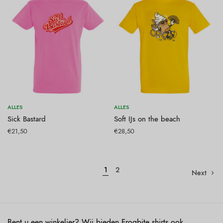
Opties selecteren
Opties selecteren
ALLES
ALLES
Sick Bastard
Soft IJs on the beach
€
21,50
€
28,50
1
2
Next
Bent u een winkelier? Wij bieden Frogbite shirts ook