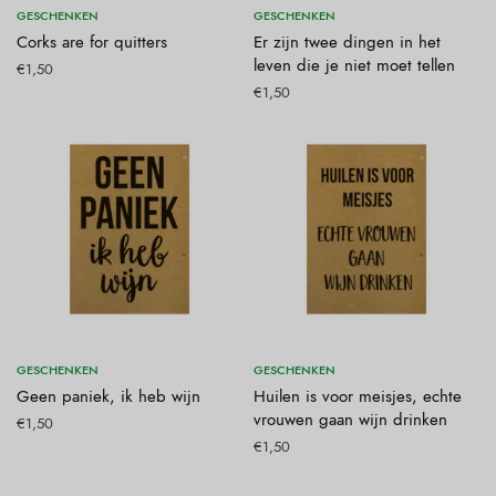
Toevoegen aan winkelwagen
Toevoegen aan winkelwagen
GESCHENKEN
GESCHENKEN
Corks are for quitters
Er zijn twee dingen in het
leven die je niet moet tellen
€
1,50
€
1,50
Toevoegen aan winkelwagen
Toevoegen aan winkelwagen
GESCHENKEN
GESCHENKEN
Geen paniek, ik heb wijn
Huilen is voor meisjes, echte
vrouwen gaan wijn drinken
€
1,50
€
1,50