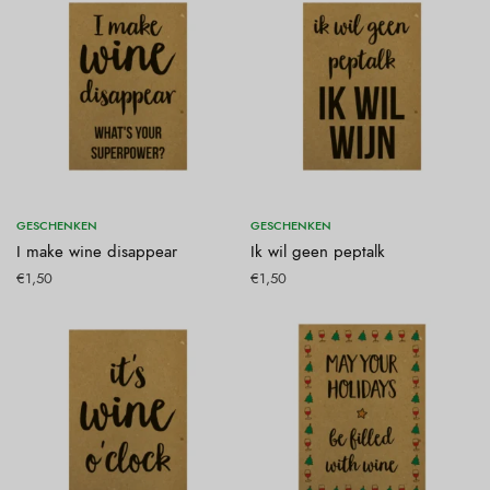
Toevoegen aan winkelwagen
Toevoegen aan winkelwagen
GESCHENKEN
GESCHENKEN
I make wine disappear
Ik wil geen peptalk
€
1,50
€
1,50