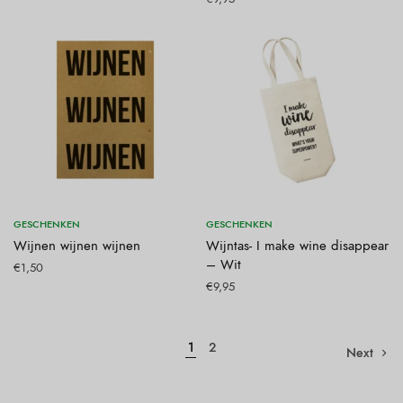
Toevoegen aan winkelwagen
Toevoegen aan winkelwagen
GESCHENKEN
GESCHENKEN
Wijnen wijnen wijnen
Wijntas- I make wine disappear
– Wit
€
1,50
€
9,95
1
2
Next