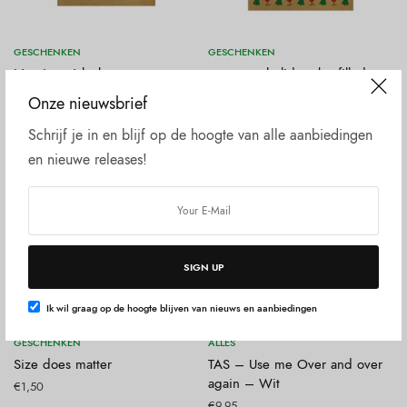
Toevoegen aan winkelwagen
Toevoegen aan winkelwagen
GESCHENKEN
GESCHENKEN
It’s wine o’clock
may your holidays be filled
with wine
€
1,50
Onze nieuwsbrief
€
1,50
Schrijf je in en blijf op de hoogte van alle aanbiedingen
en nieuwe releases!
SIGN UP
Ik wil graag op de hoogte blijven van nieuws en aanbiedingen
Toevoegen aan winkelwagen
Toevoegen aan winkelwagen
GESCHENKEN
ALLES
Size does matter
TAS – Use me Over and over
again – Wit
€
1,50
€
9,95